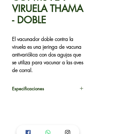
VIRUELA THAMA
- DOBLE
El vacunador doble contra la
viruela es una jeringa de vacuna
antivariólica con dos agujas que
se utiliza para vacunar a las aves
de corral.
Especificaciones
La jeringa tiene una capacidad
de 5 ml de vacuna, suficiente
para ± 1000 vacunaciones.
La aguja pasa a través de la
membrana del ala, dejando la