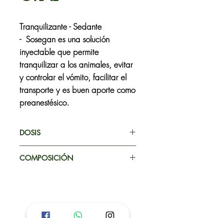
Tranquilizante - Sedante
- Sosegan es una solución
inyectable que permite
tranquilizar a los animales, evitar
y controlar el vómito, facilitar el
transporte y es buen aporte como
preanestésico.
DOSIS
Perros: de 0.5 a 1 mg por kg de
COMPOSICIÓN
peso que corresponde
aproximadamente de 13 a 27
Acepromazina maleato
gotas por cada 10 kg de peso.
Gatos: de 0.5 a 1 mg por kg de
peso, que corresponde