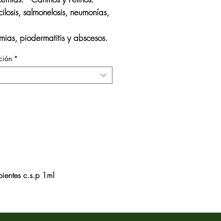
ilosis, salmonelosis, neumonías,
,
mias, piodermatitis y abscesos.
ción
*
ientes c.s.p 1ml