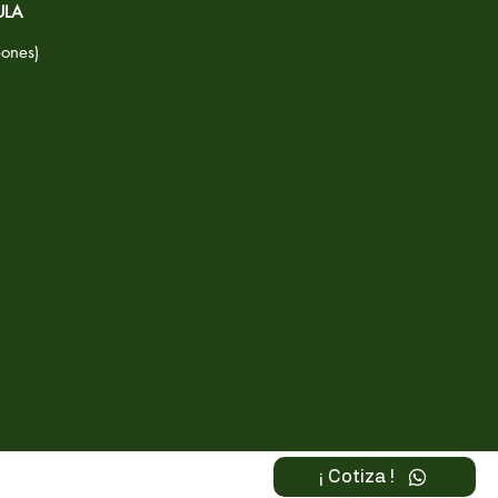
ULA
eones)
¡ Cotiza !