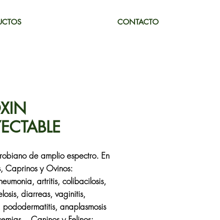
UCTOS
CONTACTO
OXIN
YECTABLE
crobiano de amplio espectro. En
, Caprinos y Ovinos:
eumonia, artritis, colibacilosis,
losis, diarreas, vaginitis,
s, pododermatitis, anaplasmosis
cemias. Caninos y Felinos: