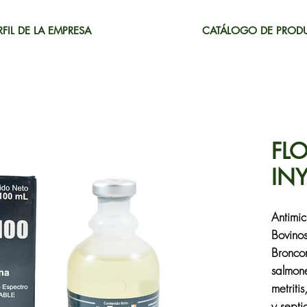
RFIL DE LA EMPRESA
CATÁLOGO DE PROD
FL
IN
Antimi
Bovinos
Broncon
salmone
metriti
y septi