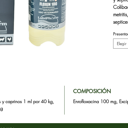
Colibac
metritis
septice
Presenta
Elegir
COMPOSICIÓN
s y caprinos 1 ml por 40 kg,
Enrofloxacina 100 mg, Excip
kg