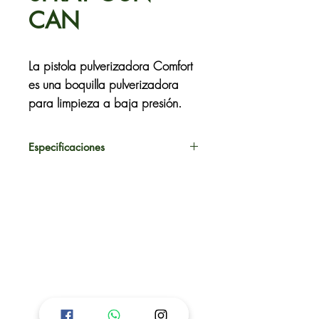
CAN
La pistola pulverizadora Comfort
es una boquilla pulverizadora
para limpieza a baja presión.
Especificaciones
Cabezal de boquilla de alta
calidad
Pistola pulverizadora metálica
con superficie antideslizante y
bloqueable.
Incluye conector de manguera
de 3 etapas y acoplamiento de
manguera estandarizado (1/2")