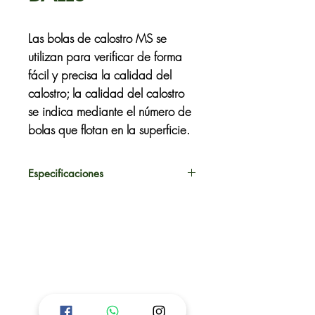
Las bolas de calostro MS se
utilizan para verificar de forma
fácil y precisa la calidad del
calostro; la calidad del calostro
se indica mediante el número de
bolas que flotan en la superficie.
Especificaciones
Fácil de leer
Muy rápido
Confiable
Fácil de limpiar
Reutilizable
Contenido: 2 cubos rojos, 1
naranja y 3 verdes.