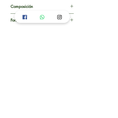
Composición
10% CIPERMETRINA
Formulacion
MICROEMULSIÓN
¡ Cotiza !
TEGUCIGALPA
Edificio Alvarenga, Boulevard Morazán
Contiguo Paso Desnivel Lomas del
Guijarro, HONDURAS
info@realva.net
+(504)
2236-5531
SAN PEDRO SULA
5ta Avenida Lempira (Los Leones)
Entre 10 y 11 Calle