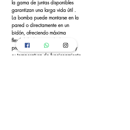
la gama de juntas disponibles
garantizan una larga vida útil .
La bomba puede montarse en la
pared o directamente en un
bidón, ofreciendo máxima
flexibilidad y seguridad. Su
presión máxima es de 10 bar y
su temperatura de funcionamiento
está entre 5 °C y 40 °C.
¡ Cotiza !
TEGUCIGALPA
Edificio Alvarenga, Boulevard Morazán
Contiguo Paso Desnivel Lomas del
Guijarro, HONDURAS